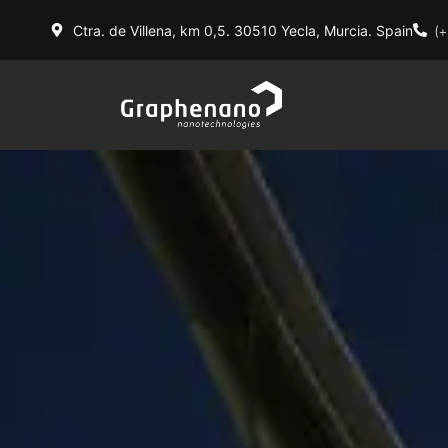
Ir
al
(
Ctra. de Villena, km 0,5. 30510 Yecla, Murcia. Spain
contenido