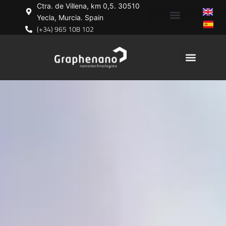
Ir
Ctra. de Villena, km 0,5. 30510
E
al
Yecla, Murcia. Spain
E
contenido
(+34) 965 108 102